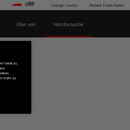
Change country
Weitere Fulda-Seiten
Über uns
Händlersuche
em Gerät zu,
ere
ookies
 um mehr zu