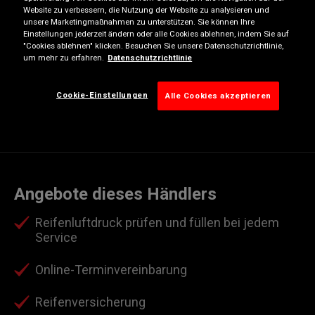
Website zu verbessern, die Nutzung der Website zu analysieren und
Mittwoch
07:30
18:00
unsere Marketingmaßnahmen zu unterstützen. Sie können Ihre
Einstellungen jederzeit ändern oder alle Cookies ablehnen, indem Sie auf
Donnerstag
07:30
18:00
"Cookies ablehnen" klicken. Besuchen Sie unsere Datenschutzrichtlinie,
um mehr zu erfahren.
Datenschutzrichtlinie
Freitag
07:30
18:00
Samstag
08:00
16:00
Cookie-Einstellungen
Alle Cookies akzeptieren
Sonntag
Geschlossen
Angebote dieses Händlers
Reifenluftdruck prüfen und füllen bei jedem
Service
Online-Terminvereinbarung
Reifenversicherung