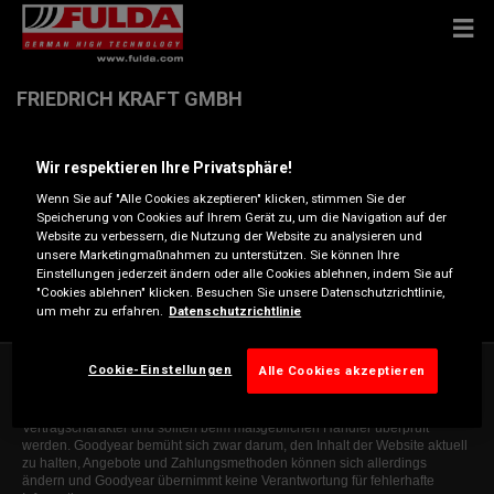
FRIEDRICH KRAFT GMBH
Wir respektieren Ihre Privatsphäre!
Oderstr. 40 , 24539 NEUMÜNSTER
Wenn Sie auf "Alle Cookies akzeptieren" klicken, stimmen Sie der
Speicherung von Cookies auf Ihrem Gerät zu, um die Navigation auf der
Anfahrtsbeschreibung
Website zu verbessern, die Nutzung der Website zu analysieren und
unsere Marketingmaßnahmen zu unterstützen. Sie können Ihre
Einstellungen jederzeit ändern oder alle Cookies ablehnen, indem Sie auf
Telefonnummer anzeigen
"Cookies ablehnen" klicken. Besuchen Sie unsere Datenschutzrichtlinie,
um mehr zu erfahren.
Datenschutzrichtlinie
Cookie-Einstellungen
Alle Cookies akzeptieren
Die Informationen auf dieser Website sind allgemeiner Natur und dienen
ausschließlich zur Orientierung. Die angegebenen Informationen sind nicht
bindend, erheben keinen Anspruch auf Vollständigkeit, haben keinen
Vertragscharakter und sollten beim maßgeblichen Händler überprüft
werden. Goodyear bemüht sich zwar darum, den Inhalt der Website aktuell
zu halten, Angebote und Zahlungsmethoden können sich allerdings
ändern und Goodyear übernimmt keine Verantwortung für fehlerhafte