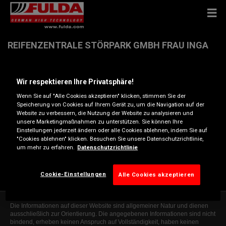
REIFENZENTRALE STÖRPARK GMBH FRAU INGA
RIX-PAULSEN
Wir respektieren Ihre Privatsphäre!
Haart 224 , 24539 NEUMÜNSTER
Wenn Sie auf "Alle Cookies akzeptieren" klicken, stimmen Sie der
Speicherung von Cookies auf Ihrem Gerät zu, um die Navigation auf der
Website zu verbessern, die Nutzung der Website zu analysieren und
Anfahrtsbeschreibung
unsere Marketingmaßnahmen zu unterstützen. Sie können Ihre
Einstellungen jederzeit ändern oder alle Cookies ablehnen, indem Sie auf
"Cookies ablehnen" klicken. Besuchen Sie unsere Datenschutzrichtlinie,
um mehr zu erfahren.
Datenschutzrichtlinie
Telefonnummer anzeigen
reifenzentrale-bp@t-online.de
Cookie-Einstellungen
Alle Cookies akzeptieren
Die Informationen auf dieser Website sind allgemeiner Natur und dienen
ausschließlich zur Orientierung. Die angegebenen Informationen sind nicht
bindend, erheben keinen Anspruch auf Vollständigkeit, haben keinen