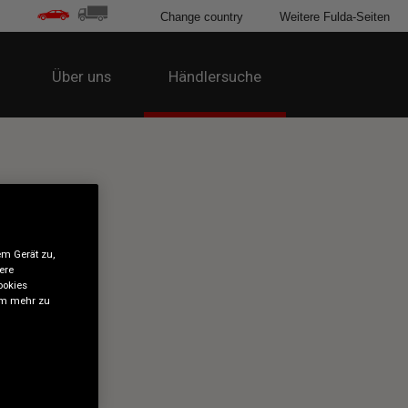
Change country
Weitere Fulda-Seiten
Über uns
Händlersuche
em Gerät zu,
ere
ookies
 um mehr zu