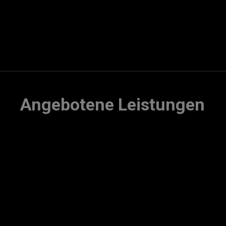
Angebotene Leistungen
Auswuchten
Achsvermessung
Räderwäsche