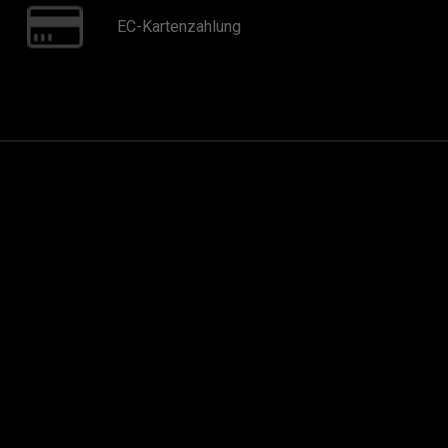
EC-Kartenzahlung
ifenreparatur
treifenentsorgung