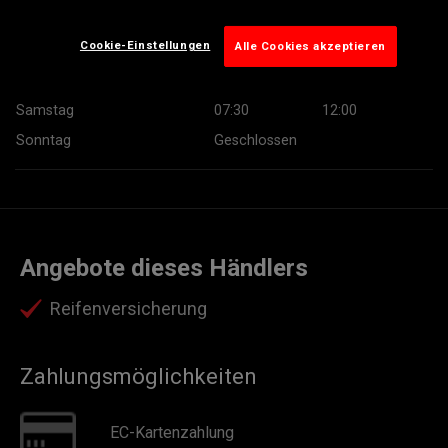
Mittwoch
07:30
18:00
Cookie-Einstellungen
Alle Cookies akzeptieren
Donnerstag
07:30
18:00
Freitag
07:30
18:00
Samstag
07:30
12:00
Sonntag
Geschlossen
Angebote dieses Händlers
Reifenversicherung
Zahlungsmöglichkeiten
EC-Kartenzahlung