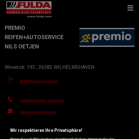
PREMIO
REIFEN+AUTOSERVICE
NILS OETJEN
Weserstr. 193 , 26382 WILHELMSHAVEN
Anfahrtsbeschreibung
Telefonnummer anzeigen
premio-whv@ewe.net
Besuchen Sie die Website des Händlers
Wir respektieren Ihre Privatsphäre!
Öffnungszeiten
Wenn Sie auf "Alle Cookies akzeptieren" klicken, stimmen Sie der