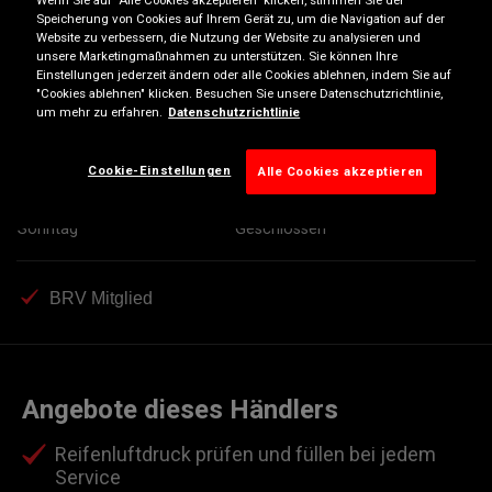
Speicherung von Cookies auf Ihrem Gerät zu, um die Navigation auf der
Montag
08:00
17:00
Website zu verbessern, die Nutzung der Website zu analysieren und
unsere Marketingmaßnahmen zu unterstützen. Sie können Ihre
Dienstag
08:00
17:00
Einstellungen jederzeit ändern oder alle Cookies ablehnen, indem Sie auf
"Cookies ablehnen" klicken. Besuchen Sie unsere Datenschutzrichtlinie,
Mittwoch
08:00
17:00
um mehr zu erfahren.
Datenschutzrichtlinie
Donnerstag
08:00
17:00
Freitag
08:00
17:00
Cookie-Einstellungen
Alle Cookies akzeptieren
Samstag
09:00
12:00
Sonntag
Geschlossen
BRV Mitglied
Angebote dieses Händlers
Reifenluftdruck prüfen und füllen bei jedem
Service