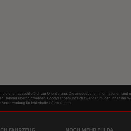
und dienen ausschließlich zur Orientierung. Die angegebenen Informationen sind n
en Händler überprüft werden. Goodyear bemüht sich zwar darum, den Inhalt der W
Verantwortung für fehlerhafte Informationen.
ACH FAHRZEUG
NOCH MEHR FULDA