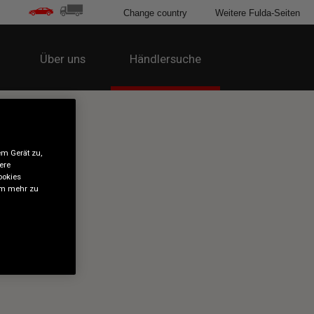
Change country
Weitere Fulda-Seiten
Über uns
Händlersuche
em Gerät zu,
ere
ookies
 um mehr zu