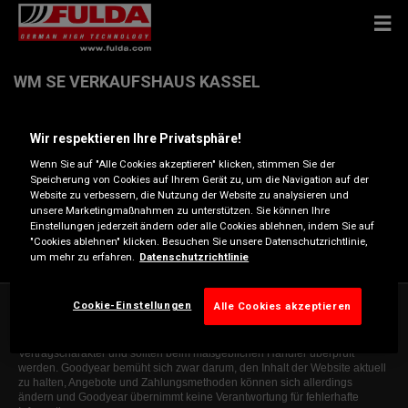
WM SE VERKAUFSHAUS KASSEL
Wir respektieren Ihre Privatsphäre!
Miramstr. 68 , 34123 KASSEL
Wenn Sie auf "Alle Cookies akzeptieren" klicken, stimmen Sie der
Speicherung von Cookies auf Ihrem Gerät zu, um die Navigation auf der
Anfahrtsbeschreibung
Website zu verbessern, die Nutzung der Website zu analysieren und
unsere Marketingmaßnahmen zu unterstützen. Sie können Ihre
Einstellungen jederzeit ändern oder alle Cookies ablehnen, indem Sie auf
Telefonnummer anzeigen
"Cookies ablehnen" klicken. Besuchen Sie unsere Datenschutzrichtlinie,
um mehr zu erfahren.
Datenschutzrichtlinie
Cookie-Einstellungen
Alle Cookies akzeptieren
Die Informationen auf dieser Website sind allgemeiner Natur und dienen
ausschließlich zur Orientierung. Die angegebenen Informationen sind nicht
bindend, erheben keinen Anspruch auf Vollständigkeit, haben keinen
Vertragscharakter und sollten beim maßgeblichen Händler überprüft
werden. Goodyear bemüht sich zwar darum, den Inhalt der Website aktuell
zu halten, Angebote und Zahlungsmethoden können sich allerdings
ändern und Goodyear übernimmt keine Verantwortung für fehlerhafte