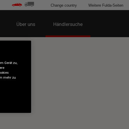
Change country
Weitere Fulda-Seiten
Über uns
Händlersuche
em Gerät zu,
ere
ookies
 um mehr zu