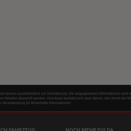
und dienen ausschließlich zur Orientierung. Die angegebenen Informationen sind n
en Händler überprüft werden. Goodyear bemüht sich zwar darum, den Inhalt der W
Verantwortung für fehlerhafte Informationen.
ACH FAHRZEUG
NOCH MEHR FULDA