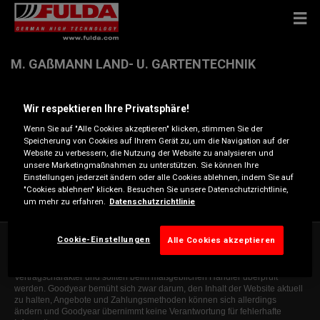
M. GAßMANN LAND- U. GARTENTECHNIK
Wir respektieren Ihre Privatsphäre!
Bahnhofstr. 10 , 39326 LOITSCHE
Wenn Sie auf "Alle Cookies akzeptieren" klicken, stimmen Sie der
Speicherung von Cookies auf Ihrem Gerät zu, um die Navigation auf der
Anfahrtsbeschreibung
Website zu verbessern, die Nutzung der Website zu analysieren und
unsere Marketingmaßnahmen zu unterstützen. Sie können Ihre
Einstellungen jederzeit ändern oder alle Cookies ablehnen, indem Sie auf
Telefonnummer anzeigen
"Cookies ablehnen" klicken. Besuchen Sie unsere Datenschutzrichtlinie,
um mehr zu erfahren.
Datenschutzrichtlinie
Cookie-Einstellungen
Alle Cookies akzeptieren
Die Informationen auf dieser Website sind allgemeiner Natur und dienen
ausschließlich zur Orientierung. Die angegebenen Informationen sind nicht
bindend, erheben keinen Anspruch auf Vollständigkeit, haben keinen
Vertragscharakter und sollten beim maßgeblichen Händler überprüft
werden. Goodyear bemüht sich zwar darum, den Inhalt der Website aktuell
zu halten, Angebote und Zahlungsmethoden können sich allerdings
ändern und Goodyear übernimmt keine Verantwortung für fehlerhafte