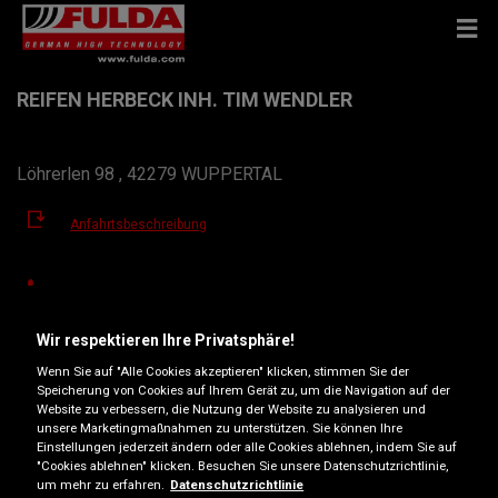
REIFEN HERBECK INH. TIM WENDLER
Löhrerlen 98 , 42279 WUPPERTAL
Anfahrtsbeschreibung
Telefonnummer anzeigen
info@reifen-herbeck.de
Wir respektieren Ihre Privatsphäre!
Wenn Sie auf "Alle Cookies akzeptieren" klicken, stimmen Sie der
Öffnungszeiten
Speicherung von Cookies auf Ihrem Gerät zu, um die Navigation auf der
Website zu verbessern, die Nutzung der Website zu analysieren und
Montag
09:00
17:00
unsere Marketingmaßnahmen zu unterstützen. Sie können Ihre
Einstellungen jederzeit ändern oder alle Cookies ablehnen, indem Sie auf
Dienstag
09:00
17:00
"Cookies ablehnen" klicken. Besuchen Sie unsere Datenschutzrichtlinie,
um mehr zu erfahren.
Datenschutzrichtlinie
Mittwoch
09:00
17:00