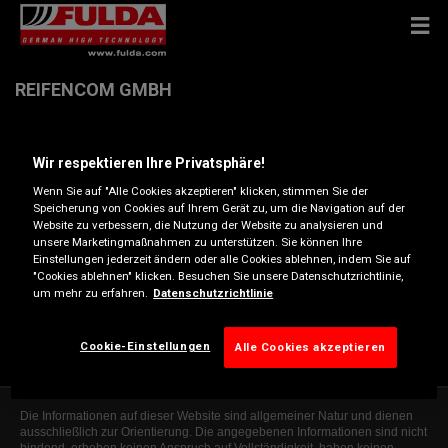
REIFENCOM GMBH
Am Kiesberg 19 , 42117 WUPPERTAL
Wir respektieren Ihre Privatsphäre!
Wenn Sie auf "Alle Cookies akzeptieren" klicken, stimmen Sie der
Anfahrtsbeschreibung
Speicherung von Cookies auf Ihrem Gerät zu, um die Navigation auf der
Website zu verbessern, die Nutzung der Website zu analysieren und
unsere Marketingmaßnahmen zu unterstützen. Sie können Ihre
Einstellungen jederzeit ändern oder alle Cookies ablehnen, indem Sie auf
Telefonnummer anzeigen
"Cookies ablehnen" klicken. Besuchen Sie unsere Datenschutzrichtlinie,
um mehr zu erfahren.
Datenschutzrichtlinie
wuppertal@reifen.com
Besuchen Sie die Website des Händlers
Cookie-Einstellungen
Alle Cookies akzeptieren
Die Informationen auf dieser Website sind allgemeiner Natur und dienen
ausschließlich zur Orientierung. Die angegebenen Informationen sind nicht