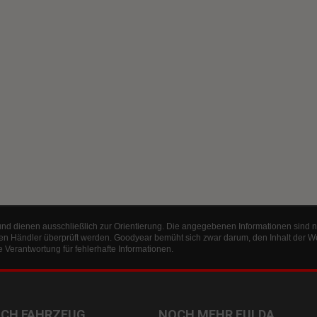
und dienen ausschließlich zur Orientierung. Die angegebenen Informationen sind n
en Händler überprüft werden. Goodyear bemüht sich zwar darum, den Inhalt der W
Verantwortung für fehlerhafte Informationen.
ACH FAHRZEUG
NOCH MEHR FULDA