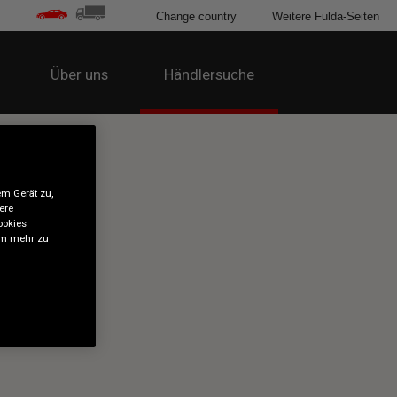
Change country
Weitere Fulda-Seiten
Über uns
Händlersuche
em Gerät zu,
ere
ookies
 um mehr zu