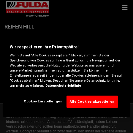
REIFEN HILL
Schultenhofstr. 40 , 45475 MÜLHEIM
Wir respektieren Ihre Privatsphäre!
Wenn Sie auf "Alle Cookies akzeptieren" klicken, stimmen Sie der
Anfahrtsbeschreibung
Speicherung von Cookies auf Ihrem Gerät zu, um die Navigation auf der
Website zu verbessern, die Nutzung der Website zu analysieren und
unsere Marketingmaßnahmen zu unterstützen. Sie können Ihre
Einstellungen jederzeit ändern oder alle Cookies ablehnen, indem Sie auf
Telefonnummer anzeigen
"Cookies ablehnen" klicken. Besuchen Sie unsere Datenschutzrichtlinie,
um mehr zu erfahren.
Datenschutzrichtlinie
ch.leo@reifenhill.de
Cookie-Einstellungen
Alle Cookies akzeptieren
Die Informationen auf dieser Website sind allgemeiner Natur und dienen
ausschließlich zur Orientierung. Die angegebenen Informationen sind nicht
bindend, erheben keinen Anspruch auf Vollständigkeit, haben keinen
Vertragscharakter und sollten beim maßgeblichen Händler überprüft
werden. Goodyear bemüht sich zwar darum, den Inhalt der Website aktuell