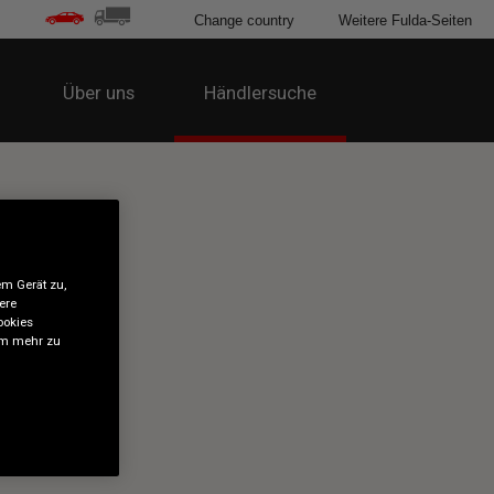
Change country
Weitere Fulda-Seiten
Über uns
Händlersuche
em Gerät zu,
ere
ookies
 um mehr zu