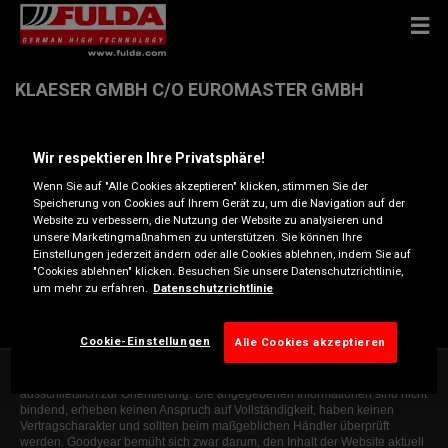
KLAESER GMBH C/O EUROMASTER GMBH
Willy-Brandt-Ring 10 , 49808 LINGEN
Wir respektieren Ihre Privatsphäre!
Wenn Sie auf "Alle Cookies akzeptieren" klicken, stimmen Sie der
Anfahrtsbeschreibung
Speicherung von Cookies auf Ihrem Gerät zu, um die Navigation auf der
Website zu verbessern, die Nutzung der Website zu analysieren und
unsere Marketingmaßnahmen zu unterstützen. Sie können Ihre
Einstellungen jederzeit ändern oder alle Cookies ablehnen, indem Sie auf
Telefonnummer anzeigen
"Cookies ablehnen" klicken. Besuchen Sie unsere Datenschutzrichtlinie,
um mehr zu erfahren.
Datenschutzrichtlinie
Besuchen Sie die Website des Händlers
Cookie-Einstellungen
Alle Cookies akzeptieren
Die Informationen auf dieser Website sind allgemeiner Natur und dienen
ausschließlich zur Orientierung. Die angegebenen Informationen sind nicht
bindend, erheben keinen Anspruch auf Vollständigkeit, haben keinen
Vertragscharakter und sollten beim maßgeblichen Händler überprüft
werden. Goodyear bemüht sich zwar darum, den Inhalt der Website aktuell