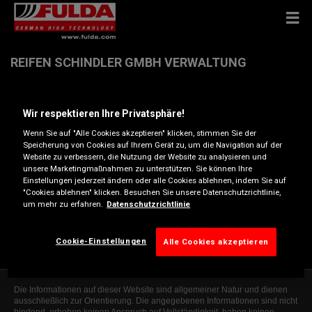
REIFEN SCHINDLER GMBH VERWALTUNG
Gewerkenstr. 4 , 58456 WITTEN
Wir respektieren Ihre Privatsphäre!
Wenn Sie auf "Alle Cookies akzeptieren" klicken, stimmen Sie der
Anfahrtsbeschreibung
Speicherung von Cookies auf Ihrem Gerät zu, um die Navigation auf der
Website zu verbessern, die Nutzung der Website zu analysieren und
unsere Marketingmaßnahmen zu unterstützen. Sie können Ihre
Einstellungen jederzeit ändern oder alle Cookies ablehnen, indem Sie auf
Telefonnummer anzeigen
"Cookies ablehnen" klicken. Besuchen Sie unsere Datenschutzrichtlinie,
um mehr zu erfahren.
Datenschutzrichtlinie
info@reifen-schindler.de
Besuchen Sie die Website des Händlers
Cookie-Einstellungen
Alle Cookies akzeptieren
Die Informationen auf dieser Website sind allgemeiner Natur und dienen
ausschließlich zur Orientierung. Die angegebenen Informationen sind nicht