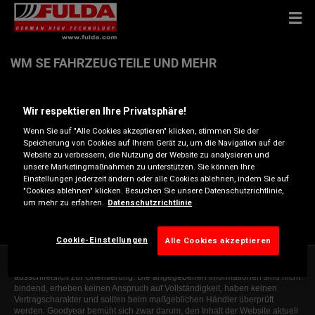
WM SE FAHRZEUGTEILE UND MEHR
Römerstr. 120, 59075 HAMM
Wir respektieren Ihre Privatsphäre!
Wenn Sie auf "Alle Cookies akzeptieren" klicken, stimmen Sie der
Anfahrtsbeschreibung
Speicherung von Cookies auf Ihrem Gerät zu, um die Navigation auf der
Website zu verbessern, die Nutzung der Website zu analysieren und
unsere Marketingmaßnahmen zu unterstützen. Sie können Ihre
Einstellungen jederzeit ändern oder alle Cookies ablehnen, indem Sie auf
Telefonnummer anzeigen
"Cookies ablehnen" klicken. Besuchen Sie unsere Datenschutzrichtlinie,
um mehr zu erfahren.
Datenschutzrichtlinie
hamm@wm-fahrzeugteile.de
Cookie-Einstellungen
Alle Cookies akzeptieren
Die Informationen auf dieser Website sind allgemeiner Natur und dienen
ausschließlich zur Orientierung. Die angegebenen Informationen sind nicht
bindend, erheben keinen Anspruch auf Vollständigkeit, haben keinen
Vertragscharakter und sollten beim maßgeblichen Händler überprüft
werden. Goodyear bemüht sich zwar darum, den Inhalt der Website aktuell