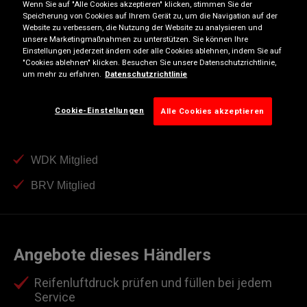
Wenn Sie auf "Alle Cookies akzeptieren" klicken, stimmen Sie der
Dienstag
08:00
17:00
Speicherung von Cookies auf Ihrem Gerät zu, um die Navigation auf der
Website zu verbessern, die Nutzung der Website zu analysieren und
Mittwoch
08:00
17:00
unsere Marketingmaßnahmen zu unterstützen. Sie können Ihre
Einstellungen jederzeit ändern oder alle Cookies ablehnen, indem Sie auf
Donnerstag
08:00
17:00
"Cookies ablehnen" klicken. Besuchen Sie unsere Datenschutzrichtlinie,
um mehr zu erfahren.
Datenschutzrichtlinie
Freitag
08:00
17:00
Samstag
08:00
12:00
Cookie-Einstellungen
Alle Cookies akzeptieren
Sonntag
Geschlossen
WDK Mitglied
BRV Mitglied
Angebote dieses Händlers
Reifenluftdruck prüfen und füllen bei jedem
Service