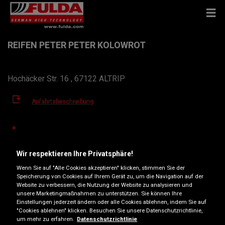
REIFEN PETER PETER KOLOWROT
Hochäcker Str. 16 , 67122 ALTRIP
Anfahrtsbeschreibung
Telefonnummer anzeigen
pkolowrot@t-online.de
Wir respektieren Ihre Privatsphäre!
Wenn Sie auf "Alle Cookies akzeptieren" klicken, stimmen Sie der
Öffnungszeiten
Speicherung von Cookies auf Ihrem Gerät zu, um die Navigation auf der
Website zu verbessern, die Nutzung der Website zu analysieren und
Montag
08:00
17:00
unsere Marketingmaßnahmen zu unterstützen. Sie können Ihre
Einstellungen jederzeit ändern oder alle Cookies ablehnen, indem Sie auf
Dienstag
08:00
17:00
"Cookies ablehnen" klicken. Besuchen Sie unsere Datenschutzrichtlinie,
um mehr zu erfahren.
Datenschutzrichtlinie
Mittwoch
08:00
17:00