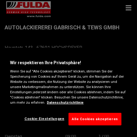
AUTOLACKIEREREI GABRISCH & TEWS GMBH
Hauptstr. 143 , 67691 HOCHSPEYER
Anfahrtsbeschreibung
Wir respektieren Ihre Privatsphäre!
Wenn Sie auf "Alle Cookies akzeptieren" klicken, stimmen Sie der
Speicherung von Cookies auf Ihrem Gerät zu, um die Navigation auf der
Telefonnummer anzeigen
Website zu verbessern, die Nutzung der Website zu analysieren und
unsere Marketingmaßnahmen zu unterstützen. Sie können Ihre
Einstellungen jederzeit ändern oder alle Cookies ablehnen, indem Sie auf
gabrisch-tews@freenet.de
"Cookies ablehnen" klicken. Besuchen Sie unsere Datenschutzrichtlinie,
um mehr zu erfahren.
Datenschutzrichtlinie
Besuchen Sie die Website des Händlers
Öffnungszeiten
Cookie-Einstellungen
Alle Cookies akzeptieren
Montag
09:00
17:00
Dienstag
09:00
17:00