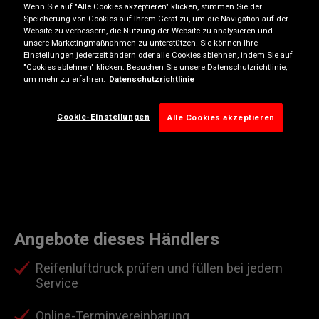
Wenn Sie auf "Alle Cookies akzeptieren" klicken, stimmen Sie der
Speicherung von Cookies auf Ihrem Gerät zu, um die Navigation auf der
Montag
07:30-12:00
13:00-17:00
Website zu verbessern, die Nutzung der Website zu analysieren und
Dienstag
07:30-12:00
13:00-17:00
unsere Marketingmaßnahmen zu unterstützen. Sie können Ihre
Einstellungen jederzeit ändern oder alle Cookies ablehnen, indem Sie auf
Mittwoch
07:30-12:00
13:00-17:00
"Cookies ablehnen" klicken. Besuchen Sie unsere Datenschutzrichtlinie,
um mehr zu erfahren.
Datenschutzrichtlinie
Donnerstag
07:30-12:00
13:00-17:00
Freitag
07:30-12:00
13:00-17:00
Cookie-Einstellungen
Alle Cookies akzeptieren
Samstag
08:00-12:00
Geschlossen
Sonntag
Geschlossen
Geschlossen
Angebote dieses Händlers
Reifenluftdruck prüfen und füllen bei jedem
Service
Online-Terminvereinbarung