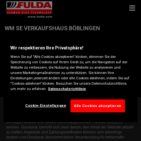
WM SE VERKAUFSHAUS BÖBLINGEN
Wir respektieren Ihre Privatsphäre!
Rudolf-Diesel-Str. 10 , 71032 BÖBLINGEN
Wenn Sie auf "Alle Cookies akzeptieren" klicken, stimmen Sie der
Speicherung von Cookies auf Ihrem Gerät zu, um die Navigation auf der
Anfahrtsbeschreibung
Website zu verbessern, die Nutzung der Website zu analysieren und
unsere Marketingmaßnahmen zu unterstützen. Sie können Ihre
Einstellungen jederzeit ändern oder alle Cookies ablehnen, indem Sie auf
Telefonnummer anzeigen
"Cookies ablehnen" klicken. Besuchen Sie unsere Datenschutzrichtlinie,
um mehr zu erfahren.
Datenschutzrichtlinie
Cookie-Einstellungen
Alle Cookies akzeptieren
Die Informationen auf dieser Website sind allgemeiner Natur und dienen
ausschließlich zur Orientierung. Die angegebenen Informationen sind nicht
bindend, erheben keinen Anspruch auf Vollständigkeit, haben keinen
Vertragscharakter und sollten beim maßgeblichen Händler überprüft
werden. Goodyear bemüht sich zwar darum, den Inhalt der Website aktuell
zu halten, Angebote und Zahlungsmethoden können sich allerdings
ändern und Goodyear übernimmt keine Verantwortung für fehlerhafte