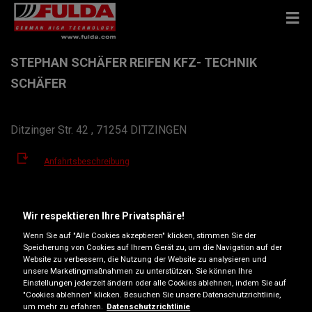
STEPHAN SCHÄFER REIFEN KFZ- TECHNIK
SCHÄFER
Ditzinger Str. 42 , 71254 DITZINGEN
Anfahrtsbeschreibung
Telefonnummer anzeigen
Wir respektieren Ihre Privatsphäre!
reifenservice-schaefer@t-online.de
Wenn Sie auf "Alle Cookies akzeptieren" klicken, stimmen Sie der
Speicherung von Cookies auf Ihrem Gerät zu, um die Navigation auf der
Öffnungszeiten
Website zu verbessern, die Nutzung der Website zu analysieren und
unsere Marketingmaßnahmen zu unterstützen. Sie können Ihre
Einstellungen jederzeit ändern oder alle Cookies ablehnen, indem Sie auf
Montag
08:00-12:30
13:30-18:00
"Cookies ablehnen" klicken. Besuchen Sie unsere Datenschutzrichtlinie,
Dienstag
08:00-12:30
13:30-18:00
um mehr zu erfahren.
Datenschutzrichtlinie