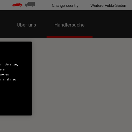
Change country
Weitere Fulda-Seiten
Über uns
Händlersuche
em Gerät zu,
ere
ookies
 um mehr zu