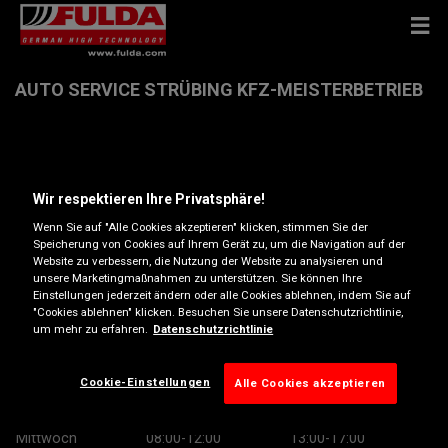
AUTO SERVICE STRÜBING KFZ-MEISTERBETRIEB
Reichenhaller Str. 48+50 , 83395 FREILASSING
Wir respektieren Ihre Privatsphäre!
Anfahrtsbeschreibung
Wenn Sie auf "Alle Cookies akzeptieren" klicken, stimmen Sie der
Speicherung von Cookies auf Ihrem Gerät zu, um die Navigation auf der
Website zu verbessern, die Nutzung der Website zu analysieren und
Telefonnummer anzeigen
unsere Marketingmaßnahmen zu unterstützen. Sie können Ihre
Einstellungen jederzeit ändern oder alle Cookies ablehnen, indem Sie auf
ns-fahrzeugtechnik@gmx.de
"Cookies ablehnen" klicken. Besuchen Sie unsere Datenschutzrichtlinie,
um mehr zu erfahren.
Datenschutzrichtlinie
Öffnungszeiten
Montag
08:00-12:00
13:00-17:00
Cookie-Einstellungen
Alle Cookies akzeptieren
Dienstag
08:00-12:00
13:00-17:00
Mittwoch
08:00-12:00
13:00-17:00