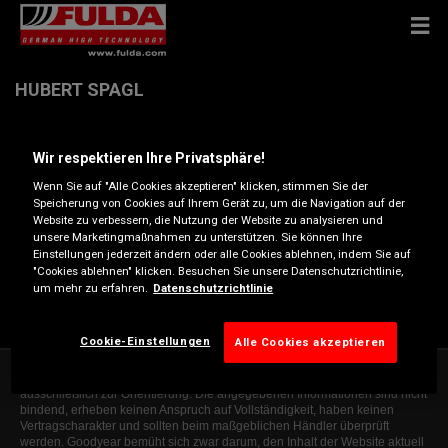
HUBERT SPAGL
Thonbach 1 , 83562 RECHTMEHRING
Wir respektieren Ihre Privatsphäre!
Wenn Sie auf "Alle Cookies akzeptieren" klicken, stimmen Sie der
Anfahrtsbeschreibung
Speicherung von Cookies auf Ihrem Gerät zu, um die Navigation auf der
Website zu verbessern, die Nutzung der Website zu analysieren und
unsere Marketingmaßnahmen zu unterstützen. Sie können Ihre
Einstellungen jederzeit ändern oder alle Cookies ablehnen, indem Sie auf
Telefonnummer anzeigen
"Cookies ablehnen" klicken. Besuchen Sie unsere Datenschutzrichtlinie,
um mehr zu erfahren.
Datenschutzrichtlinie
kfz-spagl@gmx.de
Cookie-Einstellungen
Alle Cookies akzeptieren
Die Informationen auf dieser Website sind allgemeiner Natur und dienen
ausschließlich zur Orientierung. Die angegebenen Informationen sind nicht
bindend, erheben keinen Anspruch auf Vollständigkeit, haben keinen
Vertragscharakter und sollten beim maßgeblichen Händler überprüft
werden. Goodyear bemüht sich zwar darum, den Inhalt der Website aktuell