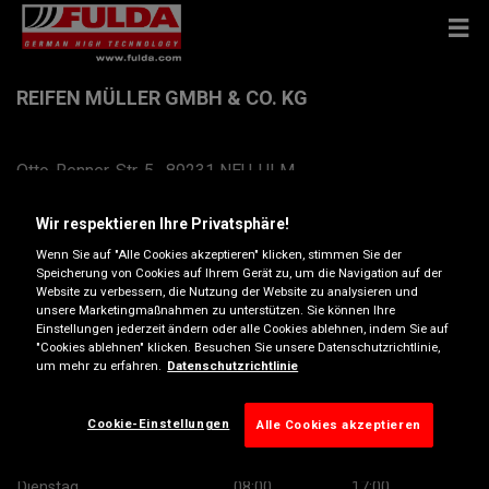
REIFEN MÜLLER GMBH & CO. KG
Otto-Renner-Str. 5 , 89231 NEU-ULM
Anfahrtsbeschreibung
Wir respektieren Ihre Privatsphäre!
Wenn Sie auf "Alle Cookies akzeptieren" klicken, stimmen Sie der
Speicherung von Cookies auf Ihrem Gerät zu, um die Navigation auf der
Telefonnummer anzeigen
Website zu verbessern, die Nutzung der Website zu analysieren und
unsere Marketingmaßnahmen zu unterstützen. Sie können Ihre
Einstellungen jederzeit ändern oder alle Cookies ablehnen, indem Sie auf
neu-ulm@reifen-mueller.com
"Cookies ablehnen" klicken. Besuchen Sie unsere Datenschutzrichtlinie,
um mehr zu erfahren.
Datenschutzrichtlinie
Besuchen Sie die Website des Händlers
Öffnungszeiten
Cookie-Einstellungen
Alle Cookies akzeptieren
Montag
08:00
17:00
Dienstag
08:00
17:00