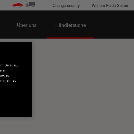
Change country
Weitere Fulda-Seiten
Über uns
Händlersuche
em Gerät zu,
ere
ookies
 um mehr zu