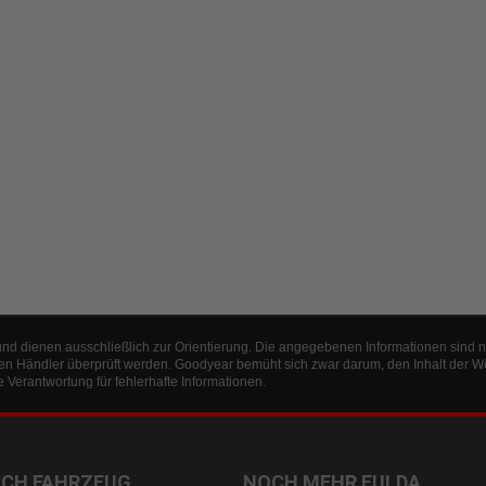
und dienen ausschließlich zur Orientierung. Die angegebenen Informationen sind n
en Händler überprüft werden. Goodyear bemüht sich zwar darum, den Inhalt der W
Verantwortung für fehlerhafte Informationen.
ACH FAHRZEUG
NOCH MEHR FULDA