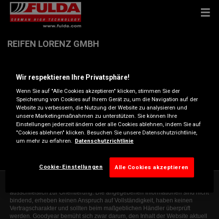
REIFEN LORENZ GMBH
Schwabacher Str. 434 , 90763 FÜRTH
Wir respektieren Ihre Privatsphäre!
Wenn Sie auf "Alle Cookies akzeptieren" klicken, stimmen Sie der
Anfahrtsbeschreibung
Speicherung von Cookies auf Ihrem Gerät zu, um die Navigation auf der
Website zu verbessern, die Nutzung der Website zu analysieren und
unsere Marketingmaßnahmen zu unterstützen. Sie können Ihre
Einstellungen jederzeit ändern oder alle Cookies ablehnen, indem Sie auf
Telefonnummer anzeigen
"Cookies ablehnen" klicken. Besuchen Sie unsere Datenschutzrichtlinie,
um mehr zu erfahren.
Datenschutzrichtlinie
fuerth.schwabacherstrasse@reifen-lorenz.de
Cookie-Einstellungen
Alle Cookies akzeptieren
Die Informationen auf dieser Website sind allgemeiner Natur und dienen
ausschließlich zur Orientierung. Die angegebenen Informationen sind nicht
bindend, erheben keinen Anspruch auf Vollständigkeit, haben keinen
Vertragscharakter und sollten beim maßgeblichen Händler überprüft
werden. Goodyear bemüht sich zwar darum, den Inhalt der Website aktuell