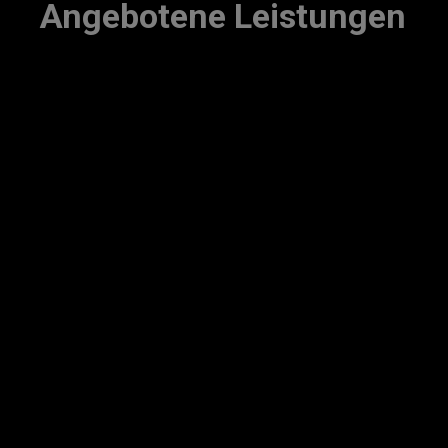
Angebotene Leistungen
Reifen-Service
Pk
Auswuchten
Reifenreparatur
Achsvermessung
Reifendruckkontrollsysteme
Altreifenentsorgung
Räderwäsche