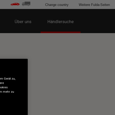
Change country
Weitere Fulda-Seiten
Über uns
Händlersuche
em Gerät zu,
ere
ookies
 um mehr zu