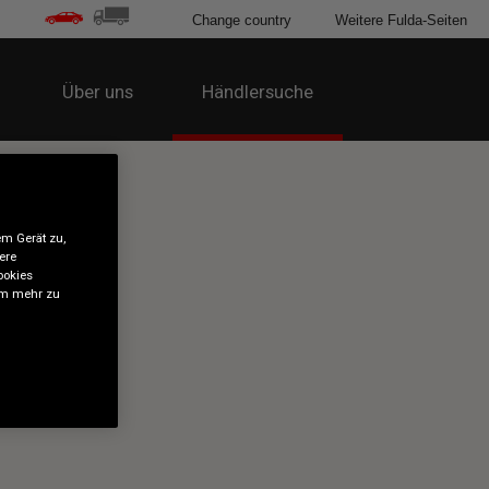
Change country
Weitere Fulda-Seiten
Über uns
Händlersuche
em Gerät zu,
ere
ookies
 um mehr zu