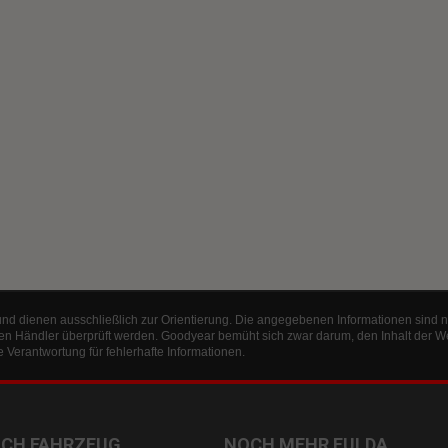
und dienen ausschließlich zur Orientierung. Die angegebenen Informationen sind n
en Händler überprüft werden. Goodyear bemüht sich zwar darum, den Inhalt der W
Verantwortung für fehlerhafte Informationen.
ACH FAHRZEUG
NOCH MEHR FULDA