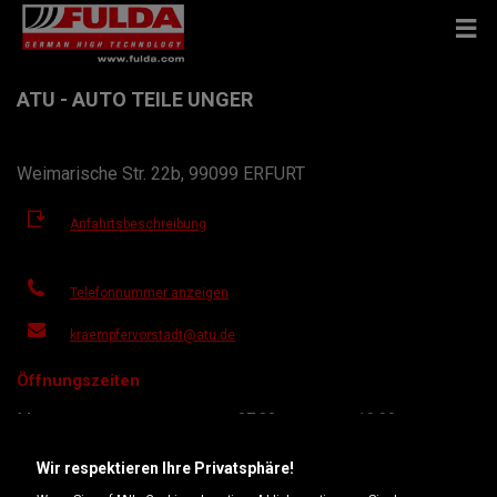
ATU - AUTO TEILE UNGER
Weimarische Str. 22b, 99099 ERFURT
Anfahrtsbeschreibung
Telefonnummer anzeigen
kraempfervorstadt@atu.de
Öffnungszeiten
Montag
07:30
19:00
Dienstag
07:30
19:00
Wir respektieren Ihre Privatsphäre!
Mittwoch
07:30
19:00