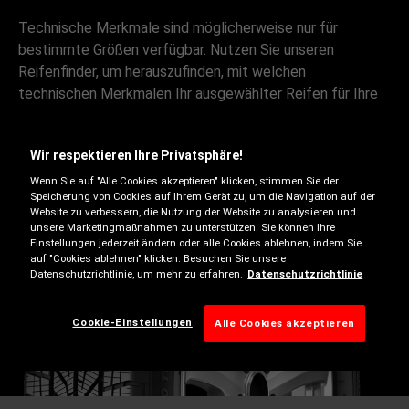
Technische Merkmale sind möglicherweise nur für
bestimmte Größen verfügbar. Nutzen Sie unseren
Reifenfinder, um herauszufinden, mit welchen
technischen Merkmalen Ihr ausgewählter Reifen für Ihre
gewünschte Größe ausgestattet ist.
Wir respektieren Ihre Privatsphäre!
Wenn Sie auf "Alle Cookies akzeptieren" klicken, stimmen Sie der
Speicherung von Cookies auf Ihrem Gerät zu, um die Navigation auf der
Website zu verbessern, die Nutzung der Website zu analysieren und
unsere Marketingmaßnahmen zu unterstützen. Sie können Ihre
Einstellungen jederzeit ändern oder alle Cookies ablehnen, indem Sie
auf "Cookies ablehnen" klicken. Besuchen Sie unsere
Datenschutzrichtlinie, um mehr zu erfahren.
Datenschutzrichtlinie
Winterreifen
Cookie-Einstellungen
Alle Cookies akzeptieren