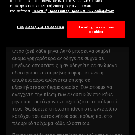
οποιαδήποτε στιγμή, κάνοντας κλικ στο "Απόρριψη Cookies".
οικονομία καυσίμου. Γι’ αυτό, καλό θα είναι να
Επισκεφθείτε την Πολιτική Απορήτου για να μάθετε
αποκτήσετε τη συνήθεια να ελέγχετε την πίεση
περισσότερα.
Πολιτική Προστασίας Προσωπικών Δεδομένων
των ελαστικών σας σε τακτική βάση.
Ρυθμίσεις για τα cookies
Αποδοχή όλων των
cookies
Όλα τα ελαστικά χάνουν αέρα, συνήθως με ρυθμό
περίπου 0,069 bar ή 1 λίβρα ανά τετραγωνική
ίντσα (psi) κάθε μήνα. Αυτό μπορεί να συμβεί
ακόμα γρηγορότερα αν οδηγείτε συχνά σε
μεγάλες αποστάσεις ή αν οδηγείτε σε ανώμαλα
οδοστρώματα και με βαριά φορτία, ενώ η
απώλεια αέρα αυξάνεται επίσης σε
υ&psi;ηλότερες θερμοκρασίες. Συνιστούμε να
ελέγχετε την πίεση των ελαστικών σας κάθε
μήνα και ταυτόχρονα να εξετάζετε τα πέλματά
τους. Θα βρείτε τη σωστή πίεση στο εγχειρίδιο
κατόχου του αυτοκινήτου σας, καθώς και στο
πλευρικό τοίχωμα κάθε ελαστικού.