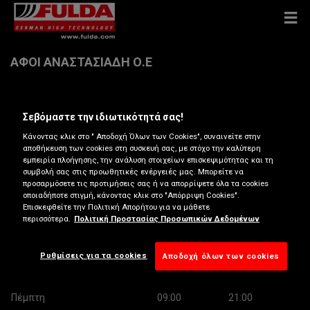
ΑΦΟΙ ΑΝΑΣΤΑΣΙΑΔΗ Ο.Ε
Αιτωλικου 19 , 18544 ΠΕΙΡΑΙΑΣ
Σεβόμαστε την ιδιωτικότητά σας!
Κάνοντας κλικ στο " Αποδοχή Όλων των Cookies", συναινείτε στην
Λάβετε οδηγίες
αποθήκευση των cookies στη συσκευή σας, με στόχο την καλύτερη
εμπειρία πλοήγησης, την ανάλυση στοιχείων επισκεψιμότητας και τη
συμβολή σας στις προωθητικές ενέργειές μας. Μπορείτε να
Δείτε το τηλέφωνο
προσαρμόσετε τις προτιμήσεις σας ή να απορρίψετε όλα τα cookies
οποιαδήποτε στιγμή, κάνοντας κλικ στο "Απόρριψη Cookies".
Επισκεφθείτε την Πολιτική Απορήτου για να μάθετε
Ώρες λειτουργίας
περισσότερα.
Πολιτική Προστασίας Προσωπικών Δεδομένων
Δευτέρα
09:00
21:00
Τρίτη
09:00
21:00
Ρυθμίσεις για τα cookies
Αποδοχή όλων των cookies
Τετάρτη
09:00
21:00
Πέμπτη
09:00
21:00