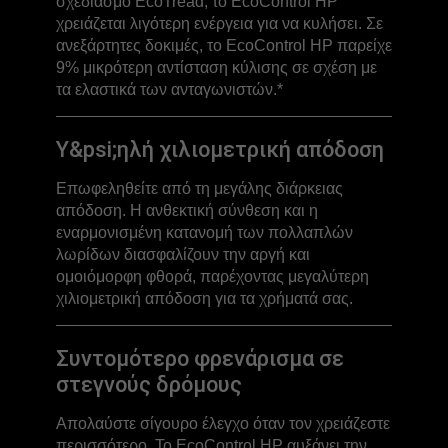
σχεδιασμό EcoTread, το EcoControl HP
χρειάζεται λιγότερη ενέργεια για να κυλήσει. Σε
ανεξάρτητες δοκιμές, το EcoControl ΗΡ παρείχε
9% μικρότερη αντίσταση κύλισης σε σχέση με
τα ελαστικά των ανταγωνιστών.*
Υ&psi;ηλή χιλιομετρική απόδοση
Επωφεληθείτε από τη μεγάλης διάρκειας
απόδοση. Η ανθεκτική σύνθεση και η
εναρμονισμένη κατανομή των πολλαπλών
λωρίδων διασφαλίζουν την αργή και
ομοιόμορφη φθορά, παρέχοντας μεγαλύτερη
χιλιομετρική απόδοση για τα χρήματά σας.
Συντομότερο φρενάρισμα σε
στεγνούς δρόμους
Απολαύστε σίγουρο έλεγχο όταν τον χρειάζεστε
περισσότερο. Το EcoControl ΗΡ αυξάνει την