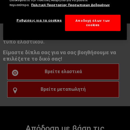
Επισκεφθείτε την Πολιτική Απορήτου για να μάθετε
περισσότερα.
Πολιτική Προστασίας Προσωπικών Δεδομένων
Ρυθμίσεις για τα cookies
Αποδοχή όλων των
cookies
Το κάθε αυτοκίνητο χρειάζεται συγκεκριμένο
τύπο ελαστικού.
Είμαστε δίπλα σας για να σας βοηθήσουμε να
επιλέξετε το δικό σας!
Βρείτε ελαστικά
Βρείτε μεταπωλητή
Απόδοση με βάση τις