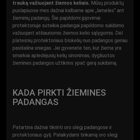
trauką važiuojant žiemos keliais.
Mūsų produktų
puslapiuose mes dažnai kalbame apie „lameles“ ant
žieminių padangų. Šie papildomi įpjovimai
protektoriuje suteikia padangai papildomo sukibimo
važiuojant atšiauriomis žiemos kelio sąlygomis. Dėl
platesnių protektoriaus blokelių nuo padangos geriau
pasišalina sniegas. Jei gyvenate ten, kur žiema yra
smarkiai apledėjusių kelių sinonimas, dygliuotos
žieminės padangos užtikrins ypač gerą sukibimą.
KADA PIRKTI ŽIEMINES
PADANGAS
Patartina dažnai tikrinti oro slėgį padangose ir
protektoriaus gylį. Palaikydami tinkamą oro slėgį