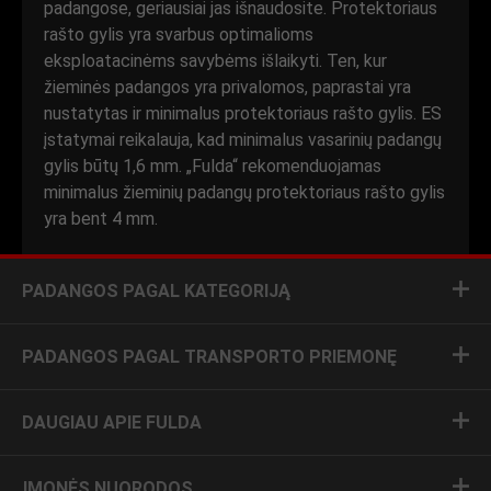
padangose, geriausiai jas išnaudosite. Protektoriaus
rašto gylis yra svarbus optimalioms
eksploatacinėms savybėms išlaikyti. Ten, kur
žieminės padangos yra privalomos, paprastai yra
nustatytas ir minimalus protektoriaus rašto gylis. ES
įstatymai reikalauja, kad minimalus vasarinių padangų
gylis būtų 1,6 mm. „Fulda“ rekomenduojamas
minimalus žieminių padangų protektoriaus rašto gylis
yra bent 4 mm.
PADANGOS PAGAL KATEGORIJĄ
PADANGOS PAGAL TRANSPORTO PRIEMONĘ
DAUGIAU APIE FULDA
ĮMONĖS NUORODOS