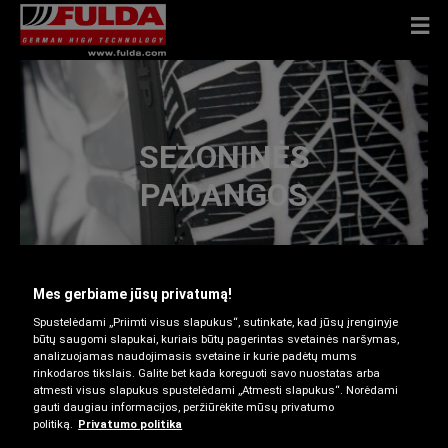
SEZONINĖS
PADANGOS
Mes gerbiame jūsų privatumą!
Spustelėdami „Priimti visus slapukus“, sutinkate, kad jūsų įrenginyje
būtų saugomi slapukai, kuriais būtų pagerintas svetainės naršymas,
AR TURĖTUMĖTE PIRKTI
analizuojamas naudojimasis svetaine ir kurie padėtų mums
rinkodaros tikslais. Galite bet kada koreguoti savo nuostatas arba
ŽIEMINES PADANGAS?
atmesti visus slapukus spustelėdami „Atmesti slapukus“. Norėdami
gauti daugiau informacijos, peržiūrėkite mūsų privatumo
politiką.
Privatumo politika