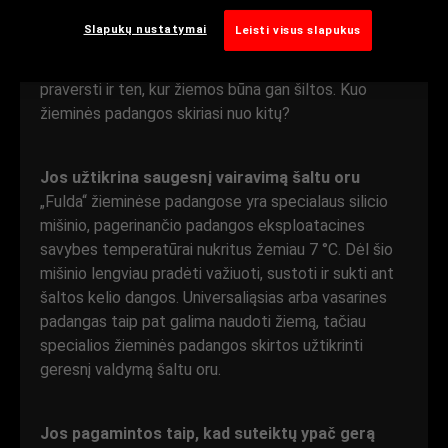
Žieminės padangos skirtos suteikti geresnį sukibimą
Slapukų nustatymai
Leisti visus slapukus
ir valdymą šaltaisiais mėnesiais. Kai kuriose Europos
šalyse jas privaloma naudoti žiemą, tačiau jos gali
praversti ir ten, kur žiemos būna gan šiltos. Kuo
žieminės padangos skiriasi nuo kitų?
Jos užtikrina saugesnį vairavimą šaltu oru
„Fulda“ žieminėse padangose yra specialaus silicio
mišinio, pagerinančio padangos eksploatacines
savybes temperatūrai nukritus žemiau 7 °C. Dėl šio
mišinio lengviau pradėti važiuoti, sustoti ir sukti ant
šaltos kelio dangos. Universaliąsias arba vasarines
padangas taip pat galima naudoti žiemą, tačiau
specialios žieminės padangos skirtos užtikrinti
geresnį valdymą šaltu oru.
Jos pagamintos taip, kad suteiktų ypač gerą