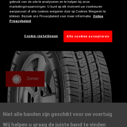
Technische kenmerken zijn mogelijks alleen beschikbaar
gebruik van de site te analyseren en te helpen bij onze
marketinginspanningen. U kunt op elk moment uw voorkeuren
op geselecteerde maten, gebruik onze bandenzoeker
aanpassen of alle cookies weigeren door op Cookies Weigeren te
voor meer informatie.
klikken. Bezoek ons Privacybeleid voor meer informatie.
Online
Privacybeleid
Cookie-instellingen
Alle cookies accepteren
Zomer
Niet alle banden zijn geschikt voor uw voertuig
Wij helpen u graag de juiste band te vinden