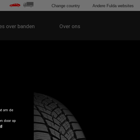
Change country
Andere Fulda websites
les over banden
Over ons
at om de
n door op
id