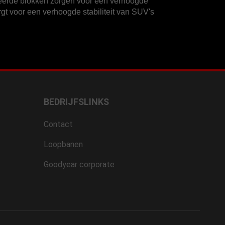
eerde blokken zorgen voor een verhoogde
orgt voor een verhoogde stabiliteit van SUV's
BEDRIJFSLINKS
Contact
Loopbanen
Goodyear corporate