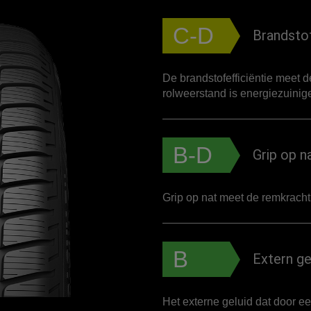
C-D
Brandstof
De brandstofefficiëntie meet 
rolweerstand is energiezuinige
B-D
Grip op n
Grip op nat meet de remkrach
B
Extern ge
Het externe geluid dat door e