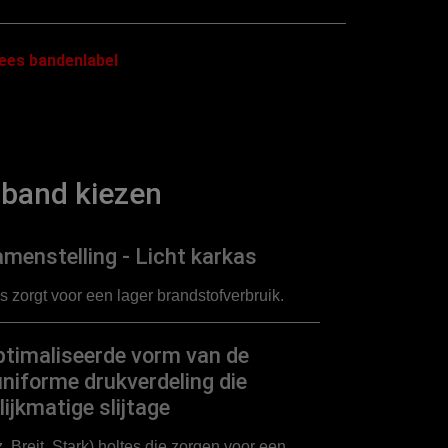
ees bandenlabel
band kiezen
menstelling - Licht karkas
s zorgt voor een lager brandstofverbruik.
ptimaliseerde vorm van de
niforme drukverdeling die
lijkmatige slijtage
 Breit, Stark) holtes die zorgen voor een