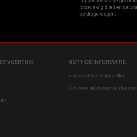
Toppen tussen de gecentr
loopvlakrigiditeit en dat z
op droge wegen.
ER VOERTUIG
NUTTIGE INFORMATIE
Vind een bandenspecialist
Gids voor het kopen van banden
gen