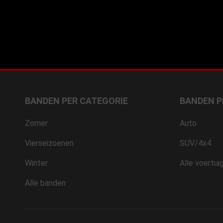
BANDEN PER CATEGORIE
BANDEN P
Zomer
Auto
Vierseizoenen
SUV/4x4
Winter
Alle voertui
Alle banden