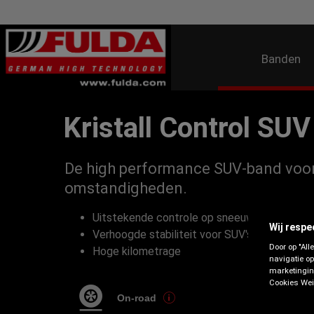
Banden
Kristall Control SUV
De high performance SUV-band voor
omstandigheden.
Uitstekende controle op sneeuw
Wij respe
Verhoogde stabiliteit voor SUV's
Door op "All
Hoge kilometrage
navigatie op
marketingin
Cookies Weig
On-road