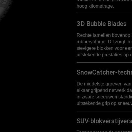
hoog kilometrage.
3D Bubble Blades
Rechte lamellen bovenop 
rubbervolume. Dit zorgt i
stevigere blokken voor ee
uitstekende prestaties op 
SnowCatcher-techn
De middelste groeven van
elkaar grijpend netwerk dat 
in zware sneeuwomstandig
uitstekende grip op sneeu
SUV-blokverstijver