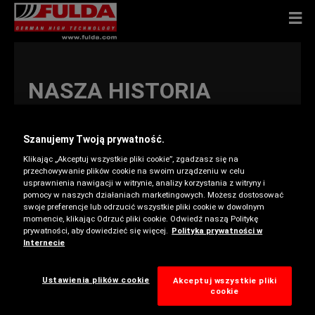
NASZA HISTORIA
Szanujemy Twoją prywatność.
Klikając „Akceptuj wszystkie pliki cookie”, zgadzasz się na
1900
1910
1920
1930
1940
1950
1960
1970
1980
1990
2000
przechowywanie plików cookie na swoim urządzeniu w celu
usprawnienia nawigacji w witrynie, analizy korzystania z witryny i
pomocy w naszych działaniach marketingowych. Możesz dostosować
2010
swoje preferencje lub odrzucić wszystkie pliki cookie w dowolnym
momencie, klikając Odrzuć pliki cookie. Odwiedź naszą Politykę
prywatności, aby dowiedzieć się więcej.
Polityka prywatności w
Internecie
Ustawienia plików cookie
Akceptuj wszystkie pliki
cookie