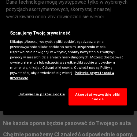
Dane technologie mogą występować tylko w wybranych
pozycjach asortymentowych, skorzystaj z naszej
wyszukiwarki opon, aby dowiedzieć się więcej.
Szanujemy Twoją prywatność.
Klikając „Akceptuj wszystkie pliki cookie”, zgadzasz się na
przechowywanie plików cookie na swoim urządzeniu w celu
usprawnienia nawigacji w witrynie, analizy korzystania z witryny i
pomocy w naszych działaniach marketingowych. Możesz dostosować
swoje preferencje lub odrzucić wszystkie pliki cookie w dowolnym
momencie, klikając Odrzuć pliki cookie. Odwiedź naszą Politykę
prywatności, aby dowiedzieć się więcej.
Polityka prywatności w
Internecie
Zima
Ustawienia plików cookie
Akceptuj wszystkie pliki
cookie
Nie każda opona będzie pasować do Twojego auta
Chętnie pomożemy Ci znaleźć odpowiednie opony.