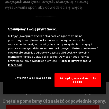
pozycjach asortymentowych, skorzystaj z naszej
wyszukiwarki opon, aby dowiedzieć się więcej.
Szanujemy Twoją prywatność.
Klikając „Akceptuj wszystkie pliki cookie”, zgadzasz się na
przechowywanie plików cookie na swoim urządzeniu w celu
usprawnienia nawigacji w witrynie, analizy korzystania z witryny i
pomocy w naszych działaniach marketingowych. Możesz dostosować
swoje preferencje lub odrzucić wszystkie pliki cookie w dowolnym
momencie, klikając Odrzuć pliki cookie. Odwiedź naszą Politykę
prywatności, aby dowiedzieć się więcej.
Polityka prywatności w
Letnie
Internecie
Ustawienia plików cookie
Akceptuj wszystkie pliki
cookie
Nie każda opona będzie pasować do Twojego auta
Chętnie pomożemy Ci znaleźć odpowiednie opony.