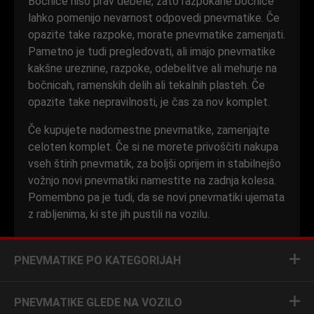
Bočnice niso prav debele, zato razpokane bočnice
lahko pomenijo nevarnost odpovedi pnevmatike. Če
opazite take razpoke, morate pnevmatike zamenjati.
Pametno je tudi pregledovati, ali imajo pnevmatike
kakšne ureznine, razpoke, odebelitve ali mehurje na
bočnicah, ramenskih delih ali tekalnih plasteh. Če
opazite take nepravilnosti, je čas za nov komplet.
Če kupujete nadomestne pnevmatike, zamenjajte
celoten komplet. Če si ne morete privoščiti nakupa
vseh štirih pnevmatik, za boljši oprijem in stabilnejšo
vožnjo novi pnevmatiki namestite na zadnja kolesa.
Pomembno pa je tudi, da se novi pnevmatiki ujemata
z rabljenima, ki ste jih pustili na vozilu.
PNEVMATIKE PO KATEGORIJAH
PNEVMATIKE GLEDE NA VOZILO