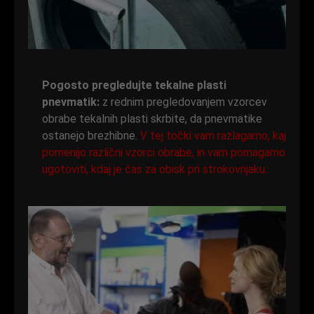
Pogosto pregledujte tekalne plasti
pnevmatik:
z rednim pregledovanjem vzorcev
obrabe tekalnih plasti skrbite, da pnevmatike
ostanejo brezhibne.
V tej točki vam razlagamo, kaj
pomenijo različni vzorci obrabe, in vam pomagamo
ugotoviti, kdaj je čas za obisk pri strokovnjaku.