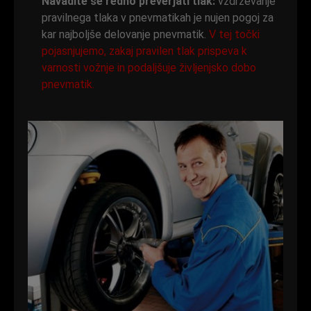
Navadite se redno preverjati tlak:
vzdrževanje
pravilnega tlaka v pnevmatikah je nujen pogoj za
kar najboljše delovanje pnevmatik.
V tej točki
pojasnjujemo, zakaj pravilen tlak prispeva k
varnosti vožnje in podaljšuje življenjsko dobo
pnevmatik.