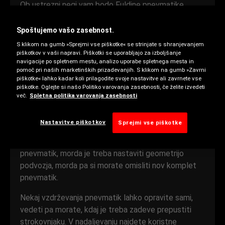
Ob ustrezni negi vam bodo Fuldine pnevmatike
dobro služile vse do dne, ko jih boste zamenjali.
Spoštujemo vašo zasebnost.
Pnevmatike se obrabljajo postopoma, zato ni vedno
S klikom na gumb »Sprejmi vse piškotke« se strinjate s shranjevanjem
preprosto ugotoviti, kdaj so obrabljene prek meje
piškotkov v vaši napravi. Piškotki se uporabljajo za izboljšanje
varnosti. Ob upoštevanju teh dejavnikov ter z rednimi
navigacije po spletnem mestu, analizo uporabe spletnega mesta in
pomoč pri naših marketinških prizadevanjih. S klikom na gumb »Zavrni
pregledi in vzdrževanjem boste obrabo ali poškodbe
piškotke« lahko kadar koli prilagodite svoje nastavitve ali zavrnete vse
pnevmatik opazili, še preden bi nastale težave.
piškotke. Oglejte si našo Politiko varovanja zasebnosti, če želite izvedeti
več.
Spletna politika varovanja zasebnosti
Če imate težave pri zavijanju, zaviranju ali
obvladovanju vozila na mokri cesti, ali če čutite
Nastavitve piškotkov
Sprejmi vse piškotke
prehude tresljaje, se pogovorite s serviserjem.
Morda je čas za rotacijo ali uravnoteženje
pnevmatik, morda je treba nastaviti geometrijo
podvozja, morda pa si morate omisliti nov komplet
pnevmatik.
Nekaj vzdrževanja pnevmatik lahko opravite sami,
vedeti pa morate, kdaj je treba zadeve prepustiti
strokovnjaku. V nadaljevanju najdete koristne