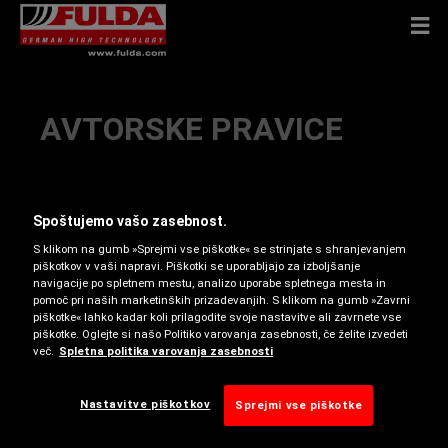
AVTORSKE PRAVICE
AVTORSKE PRAVICE
Spoštujemo vašo zasebnost.
S klikom na gumb »Sprejmi vse piškotke« se strinjate s shranjevanjem
Avtorske pravice 2022 Goodyear Slovenija d.o.o..
piškotkov v vaši napravi. Piškotki se uporabljajo za izboljšanje
Vse pravice pridržane. Besedilo, slike, grafike,
navigacije po spletnem mestu, analizo uporabe spletnega mesta in
zvočne datoteke, animacijske datoteke, video
pomoč pri naših marketinških prizadevanjih. S klikom na gumb »Zavrni
piškotke« lahko kadar koli prilagodite svoje nastavitve ali zavrnete vse
datoteke in druge vsebine ter njihova ureditev na
piškotke. Oglejte si našo Politiko varovanja zasebnosti, če želite izvedeti
Goodyearovih spletnih straneh so predmet zaščite
več.
Spletna politika varovanja zasebnosti
avtorskih in drugih pravic intelektualne lastnine.
Takšne vsebine se ne smejo razmnoževati v
Nastavitve piškotkov
Sprejmi vse piškotke
komercialne ali distribucijske namene oziroma
spreminjati ali objavljati na drugih straneh. Nekatere