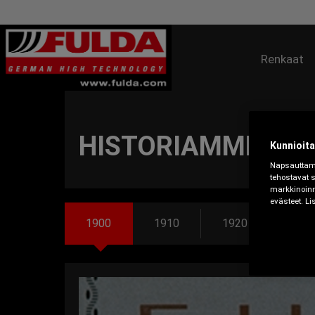
Renkaat
HISTORIAMME
Kunnioita
Napsauttamal
tehostavat 
markkinoinn
evästeet. L
1900
1910
1920
193