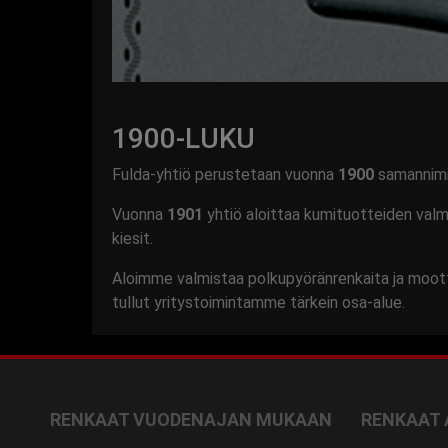
1900-LUKU
Fulda-yhtiö perustetaan vuonna
1900
samannimis
Vuonna
1901
yhtiö aloittaa kumituotteiden val
kiesit.
Aloimme valmistaa polkupyöränrenkaita ja moott
tullut yritystoimintamme tärkein osa-alue.
RENKAAT VUODENAJAN MUKAAN
RENKAAT