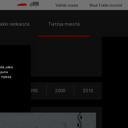
Vaihda maata
Muut Fulda-sivustot
aikki renkaista
Tietoja meistä
tä, jotka
 apuna
a Hylkää
1980
1990
2000
2010