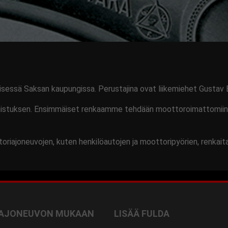
essä Saksan kaupungissa. Perustajina ovat liikemiehet Gustav 
mistuksen. Ensimmäiset renkaamme tehdään moottoroimattomiin a
oriajoneuvojen, kuten henkilöautojen ja moottoripyörien, renkai
 AJONEUVON MUKAAN
LISÄÄ FULDA