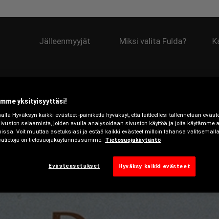
Jälleenmyyjät
Miksi valita Fulda?
K
mme yksityisyyttäsi!
la Hyväksyn kaikki evästeet -painiketta hyväksyt, että laitteellesi tallennetaan evästei
sivuston selaamista, joiden avulla analysoidaan sivuston käyttöä ja joita käytämme
issa. Voit muuttaa asetuksiasi ja estää kaikki evästeet milloin tahansa valitsemall
isätietoja on tietosuojakäytännössämme.
Tietosuojakäytäntö
0
1940
1950
1960
1970
Evästeasetukset
Hyväksy kaikki evästeet