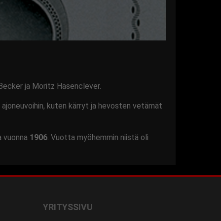
Becker ja Moritz Hasenclever.
joneuvoihin, kuten kärryt ja hevosten vetämät
ta vuonna
1906
. Vuotta myöhemmin niistä oli
YRITYSSIVU