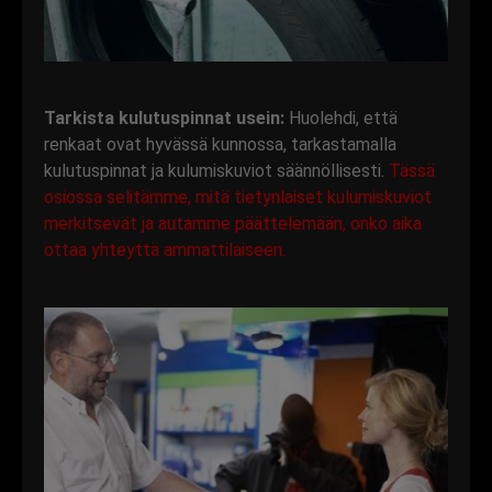
Tarkista kulutuspinnat usein:
Huolehdi, että
renkaat ovat hyvässä kunnossa, tarkastamalla
kulutuspinnat ja kulumiskuviot säännöllisesti.
Tässä
osiossa selitämme, mitä tietynlaiset kulumiskuviot
merkitsevät ja autamme päättelemään, onko aika
ottaa yhteyttä ammattilaiseen.