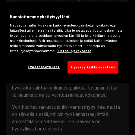
uusiin
Kunnioitamme yksityisyyttäsi!
Renkaat kuluvat vähitellen, joten ei ole aina helppoa
tietää, ovatko ne kuluneet turvallisen rajan yli.
Napsauttamalla Hyväksyn kaikki evästeet -painiketta hyväksyt, että
laitteellesi tallennetaan evästeitä, jotka tehostavat sivuston selaamista,
Kiinnittämällä huomiota näihin tekijöihin säännöllisten
joiden avulla analysoidaan sivuston käyttöä ja joita käytämme apuna
tarkastus- ja huoltotoimien lisäksi sinun on helpompi
markkinoinnissa. Voit muuttaa asetuksiasi ja estää kaikki evästeet
milloin tahansa valitsemalla Hylkää evästeet. Lisätietoja on
seurata renkaiden kulumista ja havaita mahdolliset
tietosuojakäytännössämme.
Tietosuojakäytäntö
vauriot, ennen kuin ne muodostuvat ongelmaksi.
Jos havaitse kääntymis-, jarrutus- tai
Evästeasetukset
Hyväksy kaikki evästeet
käsittelyvaikeuksia märällä tiellä tai huomattavaa
tärinää, ota yhteyttä rengasliikkeeseen. Saattaa olla
hyvä aika vaihtaa renkaiden paikkaa, tasapainottaa
tai suunnata ne tai vaihtaa renkaat kokonaan.
Voit huoltaa renkaita jonkin verran myös itse, mutta
on tärkeää tietää, milloin työ kannattaa jättää
ammattilaisen tehtäväksi. Seuraavassa on
hyödyllisiä hoito-ohjeita.