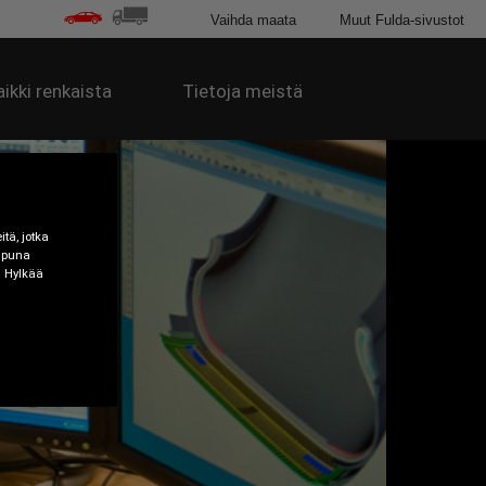
Vaihda maata
Muut Fulda-sivustot
aikki renkaista
Tietoja meistä
tä, jotka
 apuna
a Hylkää