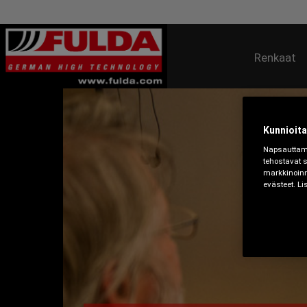
Renkaat
Kunnioita
Napsauttamal
tehostavat 
markkinoinn
evästeet. L