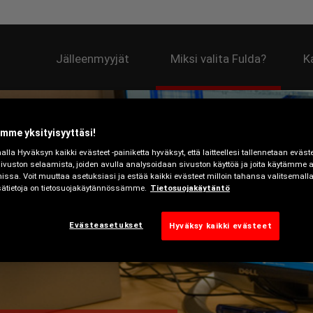
Jälleenmyyjät
Miksi valita Fulda?
K
mme yksityisyyttäsi!
la Hyväksyn kaikki evästeet -painiketta hyväksyt, että laitteellesi tallennetaan evästei
sivuston selaamista, joiden avulla analysoidaan sivuston käyttöä ja joita käytämme
issa. Voit muuttaa asetuksiasi ja estää kaikki evästeet milloin tahansa valitsemall
isätietoja on tietosuojakäytännössämme.
Tietosuojakäytäntö
Evästeasetukset
Hyväksy kaikki evästeet