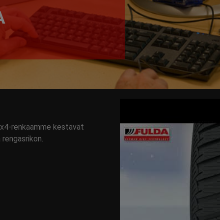
A
 4x4-renkaamme kestävät
 rengasrikon.